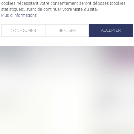
Actualités du cabin
cookies nécessitant votre consentement seront déposés (cookies
statistiques), avant de continuer votre visite du site.
Plus d'informations
ACCEPTER
CONFIGURER
REFUSER
llier à la
Formatrice des avo