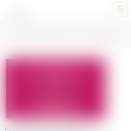
Ouvri
le
men
ACTUALITÉS DU CABINET