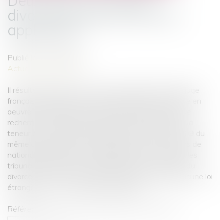
Deux époux portugais
divorcent, quel est le droit
applicable?
Publié le :
02/04/2010
Actualités du cabinet
Il résulte de l'article 3 du code civil qu'il incombe au juge
français, s'agissant de droits indisponibles, de mettre en
oeuvre, même d'office, la règle de conflit de lois et de
rechercher, au besoin avec le concours des parties, la
teneur du droit étranger applicable. Selon l'article 309 du
même code, lorsque l'un et l'autre époux ne sont pas de
nationalité française ou domiciliés en France et que les
tribunaux français sont compétents pour connaître du
divorce, celui-ci est régi par la loi française lorsqu'aucune loi
étrangère ne se reconnaît compétente.
Référence: Civ. 1re, 3 mars 2010, n° 09-13.723