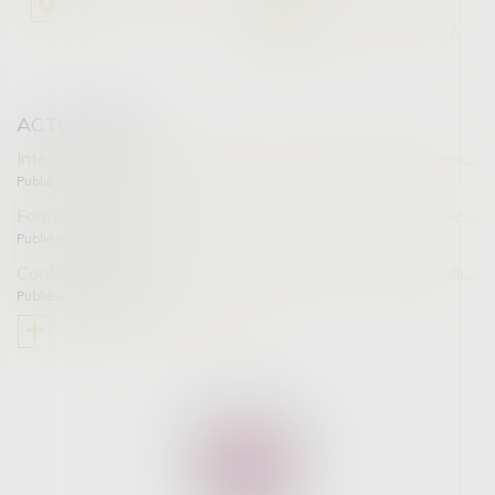
NOUS LOCALISER
NOUS LOCALISER
ACTUALITÉS
Interview sur le suicide forcé pour "la gazette des femmes"
Publié le :
14/11/2025
Formatrice des avocats sur le thème : Les outils de détection des violences intrafamiliales
Publié le :
05/11/2025
Conférence d'ouverture à la Faculté de droit de Montpellier - Diplôme universitaire Violences intrafamiliales
Publié le :
01/10/2025
VOIR TOUTES LES ACTUS