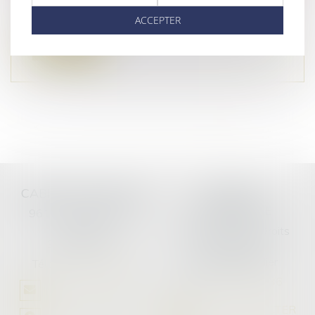
Il résulte de l'article 3 du code civil qu'il incombe
au juge français, s'agi...
ACCEPTER
Lire la suite
<<
<
...
6
7
8
9
10
11
12
>
>>
CABINET PRINCIPAL
CABINET
SECONDAIRE
961 avenue Maréchal
Leclerc
458 Avenue des Droits
34400 LUNEL
de l'Homme
34000 Montpellier
Tél :
04 67 60 18 36
Tél :
04 67 60 18 36
NOUS CONTACTER
NOUS CONTACTER