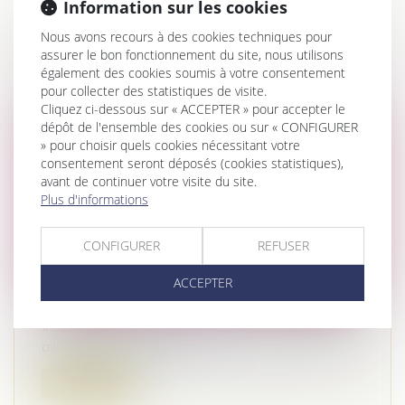
Information sur les cookies
PEUT-ON PARTAGER LA CHARGE DES
Nous avons recours à des cookies techniques pour
ALLOCATIONS FAMILIALES DES
assurer le bon fonctionnement du site, nous utilisons
ENFANTS EN RÉSIDENCE ALTERNÉE?
également des cookies soumis à votre consentement
Actualités du cabinet
pour collecter des statistiques de visite.
Cliquez ci-dessous sur « ACCEPTER » pour accepter le
dépôt de l'ensemble des cookies ou sur « CONFIGURER
» pour choisir quels cookies nécessitant votre
consentement seront déposés (cookies statistiques),
avant de continuer votre visite du site.
Plus d'informations
CONFIGURER
REFUSER
ACCEPTER
Il semble que OUI , il est possible de partager les
allocations familiales po...
Lire la suite